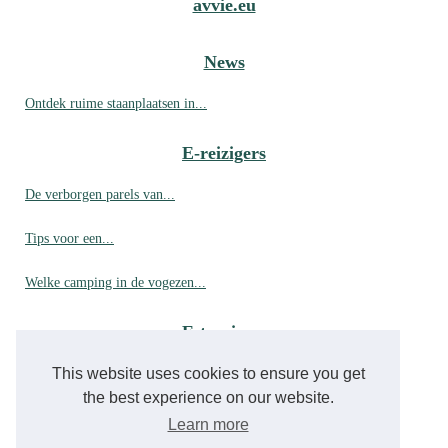
avvie.eu
News
Ontdek ruime staanplaatsen in...
E-reizigers
De verborgen parels van...
Tips voor een...
Welke camping in de vogezen...
E-toerisme
This website uses cookies to ensure you get
Top 7 bezienswaardigheden in...
the best experience on our website.
Hoe reserveer je een...
Learn more