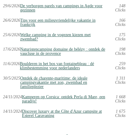
29/6/2026
De verborgen parels van campings in Agde voor
148
gezinnen
Clicks
26/6/2026
Tips voor een milieuvriendelijke vakantie in
166
frankrijk
Clicks
25/6/2026
Welke camping in de vogezen kiezen met
175
zwembad?
Clicks
17/6/2026
Naturistencamping domaine de bélézy : ontdek de
198
vaucluse in de provence
Clicks
11/6/2026
Boulderen in het bos van fontainebleau : dé
259
klimbestemming voor nederlanders
Clicks
30/5/2025
Ontdek de charente-maritime: de ideale
1 311
campingvakantie met zon, zwembad en
Clicks
familieplezier
24/11/2024
Kamperen op Corsica: ontdek Perla di Mare, een
1 668
paradijs!
Clicks
14/11/2024
Discover luxury at the Côte d'Azur campsite at
1 675
Esterel Caravaning
Clicks