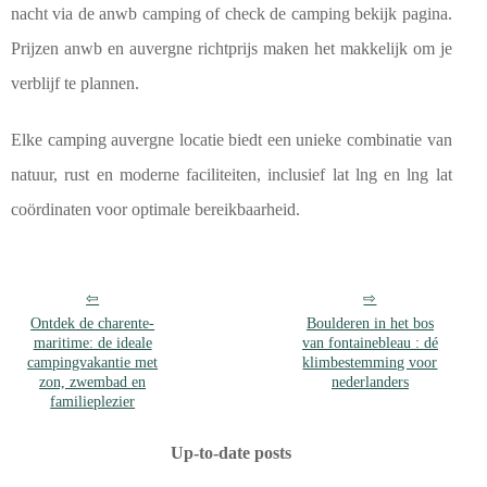
nacht via de anwb camping of check de camping bekijk pagina.
Prijzen anwb en auvergne richtprijs maken het makkelijk om je
verblijf te plannen.
Elke camping auvergne locatie biedt een unieke combinatie van
natuur, rust en moderne faciliteiten, inclusief lat lng en lng lat
coördinaten voor optimale bereikbaarheid.
Ontdek de charente-
Boulderen in het bos
maritime: de ideale
van fontainebleau : dé
campingvakantie met
klimbestemming voor
zon, zwembad en
nederlanders
familieplezier
Up-to-date posts