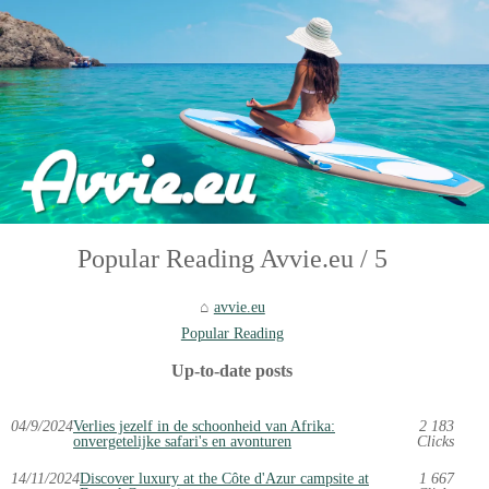
Popular Reading Avvie.eu / 5
avvie.eu
Popular Reading
Up-to-date posts
04/9/2024
Verlies jezelf in de schoonheid van Afrika:
2 183
onvergetelijke safari's en avonturen
Clicks
14/11/2024
Discover luxury at the Côte d'Azur campsite at
1 667