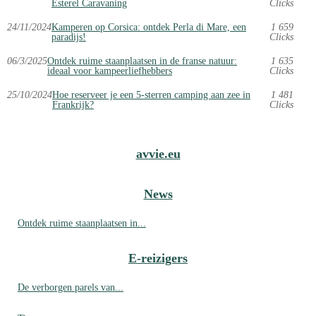
Esterel Caravaning
Clicks
24/11/2024
Kamperen op Corsica: ontdek Perla di Mare, een
1 659
paradijs!
Clicks
06/3/2025
Ontdek ruime staanplaatsen in de franse natuur:
1 635
ideaal voor kampeerliefhebbers
Clicks
25/10/2024
Hoe reserveer je een 5-sterren camping aan zee in
1 481
Frankrijk?
Clicks
avvie.eu
News
Ontdek ruime staanplaatsen in...
E-reizigers
De verborgen parels van...